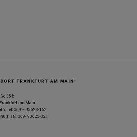
DORT FRANKFURT AM MAIN:
aße 35 b
Frankfurt am Main
th, Tel: 069 – 93623-162
hulz, Tel. 069- 93623-321