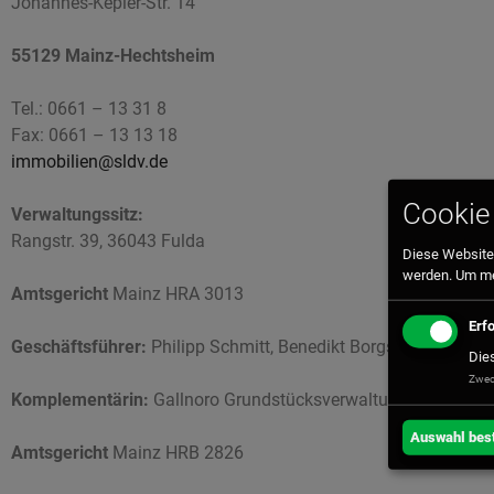
Johannes-Kepler-Str. 14
55129 Mainz-Hechtsheim
Tel.: 0661 – 13 31 8
Fax: 0661 – 13 13 18
immobilien@sldv.de
Cookie 
Verwaltungssitz:
Rangstr. 39, 36043 Fulda
Diese Website 
werden. Um meh
Amtsgericht
Mainz HRA 3013
Erf
Geschäftsführer:
Philipp Schmitt, Benedikt Borgs-Maciejewsk
Die
Zweck
Komplementärin:
Gallnoro Grundstücksverwaltungsgesellsch
Auswahl best
Amtsgericht
Mainz HRB 2826